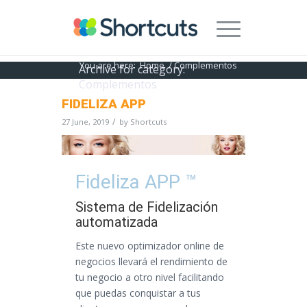
You are here:
Home
/
Complementos
Archive for category:
Complementos
FIDELIZA APP
/
27 June, 2019
by
Shortcuts
Fideliza APP ™
Sistema de Fidelización
automatizada
Este nuevo optimizador online de
negocios llevará el rendimiento de
tu negocio a otro nivel facilitando
que puedas conquistar a tus