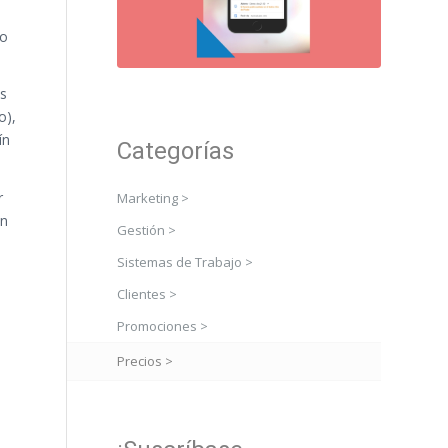
no
os
o),
ín
Categorías
r
Marketing >
an
Gestión >
Sistemas de Trabajo >
Clientes >
Promociones >
Precios >