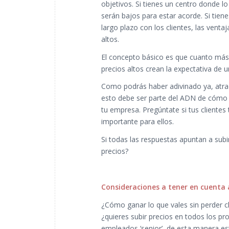
objetivos. Si tienes un centro donde lo
serán bajos para estar acorde. Si tien
largo plazo con los clientes, las venta
altos.
El concepto básico es que cuanto más p
precios altos crean la expectativa de 
Como podrás haber adivinado ya, atrae
esto debe ser parte del ADN de cómo 
tu empresa. Pregúntate si tus cliente
importante para ellos.
Si todas las respuestas apuntan a subi
precios?
Consideraciones a tener en cuenta a
¿Cómo ganar lo que vales sin perder cl
¿quieres subir precios en todos los pr
empleados ‘senior’, de esta manera est