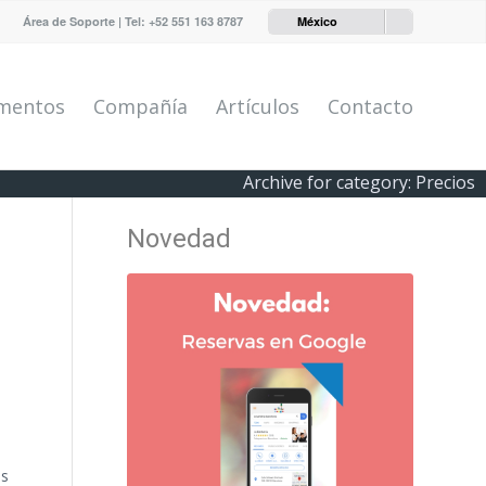
Área de Soporte
| Tel:
+52 551 163 8787
México
mentos
Compañía
Artículos
Contacto
Archive for category: Precios
Novedad
e
os