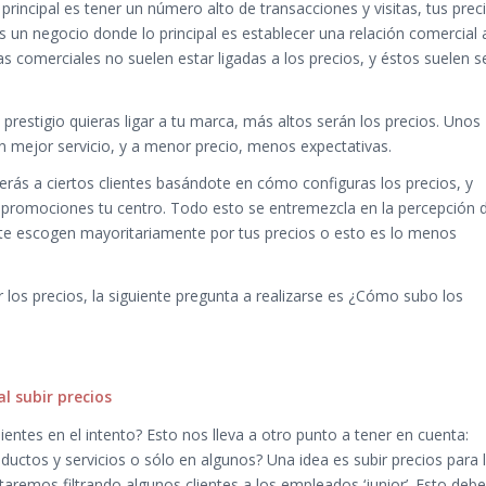
 principal es tener un número alto de transacciones y visitas, tus prec
es un negocio donde lo principal es establecer una relación comercial 
jas comerciales no suelen estar ligadas a los precios, y éstos suelen s
restigio quieras ligar a tu marca, más altos serán los precios. Unos
un mejor servicio, y a menor precio, menos expectativas.
rás a ciertos clientes basándote en cómo configuras los precios, y
promociones tu centro. Todo esto se entremezcla en la percepción 
s te escogen mayoritariamente por tus precios o esto es lo menos
r los precios, la siguiente pregunta a realizarse es ¿Cómo subo los
l subir precios
ientes en el intento? Esto nos lleva a otro punto a tener en cuenta:
oductos y servicios o sólo en algunos? Una idea es subir precios para 
aremos filtrando algunos clientes a los empleados ‘junior’. Esto debe