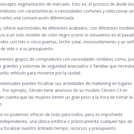
 concepto
segmentación de mercado
. Esto es, el proceso de dividir los
umidores con características o necesidades comunes y seleccionar u
cerles una comunicación diferenciada.
, ofrece automóviles de diferentes acabados, con diferentes model
ados a un solo modelo de color negro (como lo estuvieron en el pasad
les con tres o cinco puertas, techo solar, monovolúmenes y un sinf
 de vida o a su presupuesto.
diferentes grupos de compradores con necesidades similares como, po
s grandes y sistemas de seguridad avanzados o familias que necesit
ndo vehículo para moverse por la ciudad.
 potenciales pueden focalizar sus actividades de marketing en lugares
s. Por ejemplo, Citroën tiene anuncios de su modelo Citroën C3 en
en cuenta que las mujeres tienen un gran peso a la hora de tomar la
e.
ue no podemos ofrecer de todo para todos, pero es importante
independiente, una clínica estética o prácticamente cualquier tipo de
focalizar nuestro limitado tiempo, recursos y presupuesto.