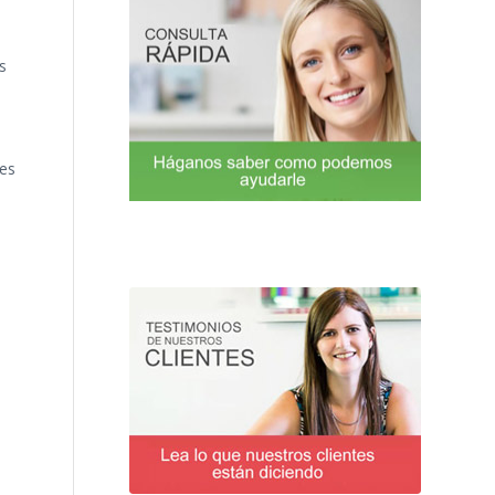
s
des