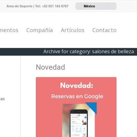
Área de Soporte
| Tel:
+52 551 163 8787
México
mentos
Compañía
Artículos
Contacto
Archive for category: salones de belleza
Novedad
tas