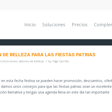
Inicio
Soluciones
Precios
Comple
 DE BELLEZA PARA LAS FIESTAS PATRIAS
/
Promociones
,
salones de belleza
by
Olga Carrillo
 y en esta fecha festiva se pueden hacer promoción, descuentos, ofer
e damos unos consejos para que las fiestas patrias sean un excelente
ción llamativa y tengas una agenda llena en este día tan importante