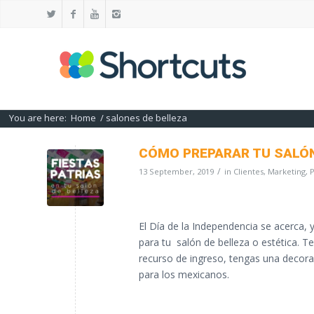
You are here:
Home
/
salones de belleza
CÓMO PREPARAR TU SALÓN
/
13 September, 2019
in
Clientes
,
Marketing
,
El Día de la Independencia se acerca,
para tu salón de belleza o estética. T
recurso de ingreso, tengas una decora
para los mexicanos.