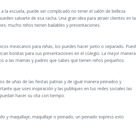
a la escuela, puede ser complicado no tener el salón de belleza
 pueden salvarte de esa racha. Una gran idea para atraer clientes en la
es; mucho niños tienen bailables y presentaciones.
picos mexicanos para niñas, los puedes hacer junto o separado. Pue
luzcan bonitas para sus presentaciones en el colegio. La mejor manera
s a las mamás y padres que sabes que tienen niños pequeños.
s de uñas de las fiestas patrias y de igual manera peinados y
tante que uses inspiración y las publiques en tus redes sociales las
puedan hacer su cita con tiempo.
o y maquillaje, maquillaje o peinado, un peinado express esto
.