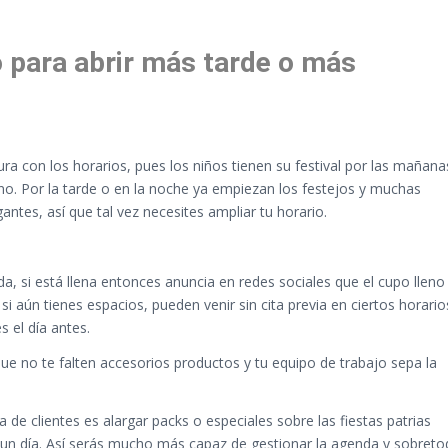
o para abrir más tarde o más
ra con los horarios, pues los niños tienen su festival por las mañana
no. Por la tarde o en la noche ya empiezan los festejos y muchas
ntes, así que tal vez necesites ampliar tu horario.
, si está llena entonces anuncia en redes sociales que el cupo lleno
i aún tienes espacios, pueden venir sin cita previa en ciertos horario
s el día antes.
ue no te falten accesorios productos y tu equipo de trabajo sepa la
 de clientes es alargar packs o especiales sobre las fiestas patrias
 un día. Así serás mucho más capaz de gestionar la agenda y sobret