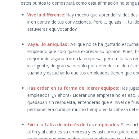
estos puntos te demostrará como esta afirmación no tenga n
Vive la difference
: Hay mucho que aprender si decides 
ir en contra de tus convicciones. Pero…, quizás…., tu id
estuvieras equivocando?
Vaya…lo aniquilas
: Así que no te ha gustado escucha
empleado que solo quería expresar su opinión. Pues, 
mejorar de alguna forma la empresa, pero tú lo has re
inteligente, de gran valor sólo por defender tu idea (si
cuando y escuchar lo que tus empleados tienen que deci
Haz orden en tu forma de liderar equipos
: Has juga
empleados. ¿Y ahora? Liderar una empresa no es eso. Si
quedaban sin respuesta, entenderás que el nivel de fru
permanecerá durante mucho tiempo en la cabeza del e
Evita la falta de interés de tus empleados
: Si escu
al fin y al cabo es su empresa y es así como quiere que
nada peor que empleados que cumplen con sus tareas 