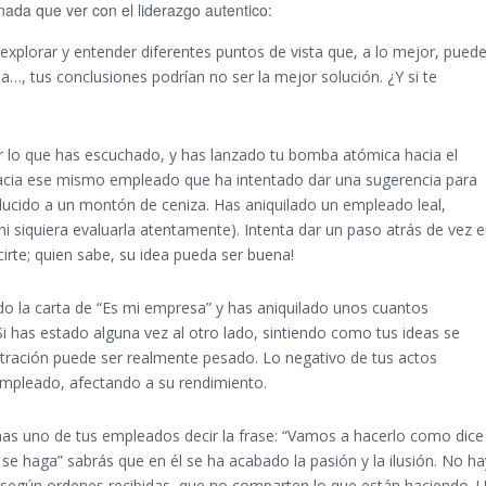
ada que ver con el liderazgo autentico:
explorar y entender diferentes puntos de vista que, a lo mejor, pued
ea…, tus conclusiones podrían no ser la mejor solución. ¿Y si te
r lo que has escuchado, y has lanzado tu bomba atómica hacia el
hacia ese mismo empleado que ha intentado dar una sugerencia para
ducido a un montón de ceniza. Has aniquilado un empleado leal,
n ni siquiera evaluarla atentamente). Intenta dar un paso atrás de vez 
rte; quien sabe, su idea pueda ser buena!
do la carta de “Es mi empresa” y has aniquilado unos cuantos
 has estado alguna vez al otro lado, sintiendo como tus ideas se
stración puede ser realmente pesado. Lo negativo de tus actos
mpleado, afectando a su rendimiento.
chas uno de tus empleados decir la frase: “Vamos a hacerlo como dice 
 se haga” sabrás que en él se ha acabado la pasión y la ilusión. No ha
según ordenes recibidas, que no comparten lo que están haciendo. 