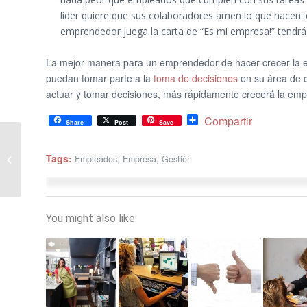
líder quiere que sus colaboradores amen lo que hacen: e
emprendedor juega la carta de “Es mi empresa!” tendrá 
La mejor manera para un emprendedor de hacer crecer la e
puedan tomar parte a la
toma de decisiones
en su área de 
actuar y tomar decisiones, más rápidamente crecerá la emp
Share
Compartir
Share
Post
Save
¿Por qué necesito un
Tags:
Empleados
,
Empresa
,
Gestión
programa de gestión?
You might also like