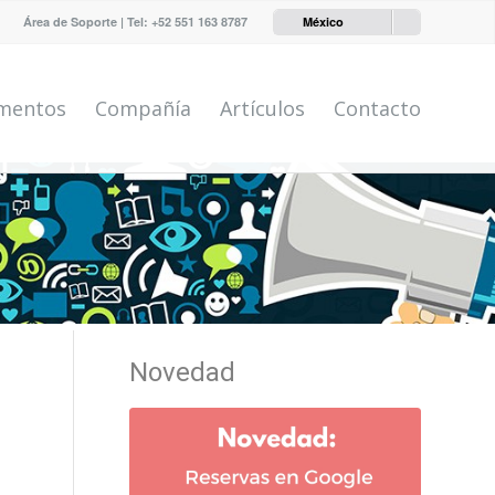
Área de Soporte
| Tel:
+52 551 163 8787
México
mentos
Compañía
Artículos
Contacto
Novedad