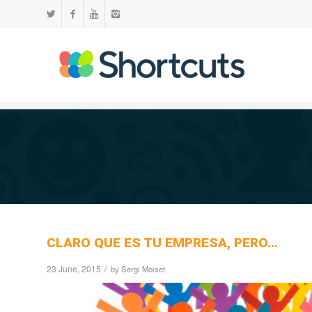
CLARO QUE ES TU EMPRESA, PERO…
23 June, 2015
/
by
Sergi Moiset