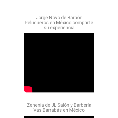
Jorge Novo de Barbón
Peluqueros en México comparte
su experiencia
Zehenia de JL Salón y Barbería
Vas Barrabás en México