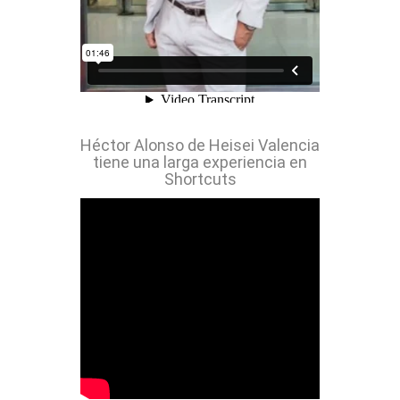
Héctor Alonso de Heisei Valencia
tiene una larga experiencia en
Shortcuts