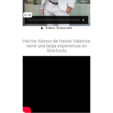
Héctor Alonso de Heisei Valencia
tiene una larga experiencia en
Shortcuts