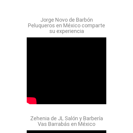
Jorge Novo de Barbón
Peluqueros en México comparte
su experiencia
Zehenia de JL Salón y Barbería
Vas Barrabás en México