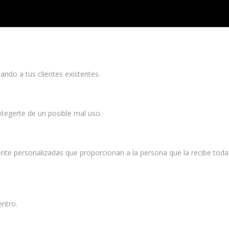
ando a tus clientes existentes.
tegerte de un posible mal uso.
te personalizadas que proporcionan a la persona que la recibe toda
entro.