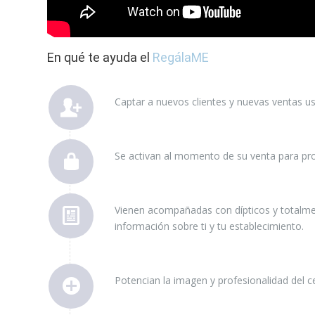
En qué te ayuda el
RegálaME
Captar a nuevos clientes y nuevas ventas us
Se activan al momento de su venta para pro
Vienen acompañadas con dípticos y totalmen
información sobre ti y tu establecimiento.
Potencian la imagen y profesionalidad del c