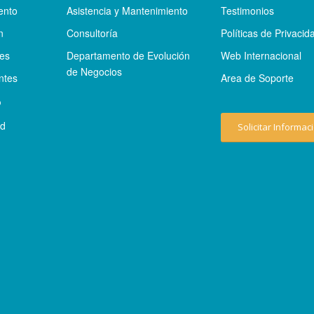
ento
Asistencia y Mantenimiento
Testimonios
n
Consultoría
Políticas de Privacid
tes
Departamento de Evolución
Web Internacional
de Negocios
ntes
Area de Soporte
o
ad
Solicitar Informac