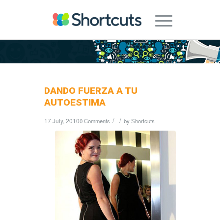
DANDO FUERZA A TU
AUTOESTIMA
17 July, 2010
/
/
0 Comments
by
Shortcuts