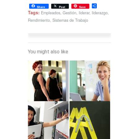
Share
Share
Post
Save
Tags:
Empleados
,
Gestión
,
liderar
,
liderazgo
,
Rendimiento
,
Sistemas de Trabajo
You might also like