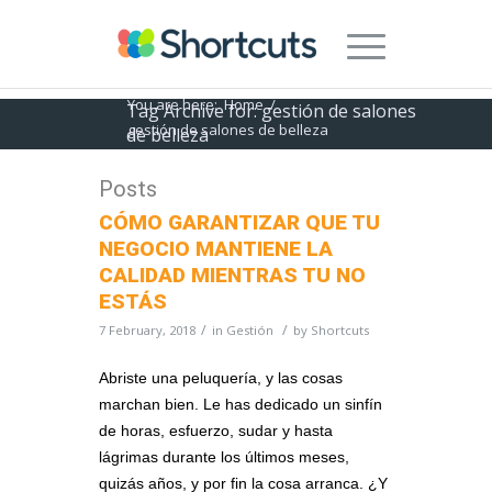
You are here:
Home
/
Tag Archive for: gestión de salones
gestión de salones de belleza
de belleza
Posts
CÓMO GARANTIZAR QUE TU
NEGOCIO MANTIENE LA
CALIDAD MIENTRAS TU NO
ESTÁS
/
/
7 February, 2018
in
Gestión
by
Shortcuts
Abriste una peluquería, y las cosas
marchan bien. Le has dedicado un sinfín
de horas, esfuerzo, sudar y hasta
lágrimas durante los últimos meses,
quizás años, y por fin la cosa arranca. ¿Y