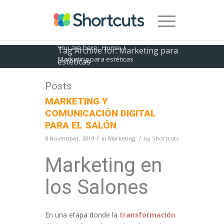
You are here:
Home
/
Tag Archive for: Marketing para
Marketing para estéticas
estéticas
Posts
MARKETING Y
COMUNICACIÓN DIGITAL
PARA EL SALÓN
/
/
8 November, 2019
in
Marketing
by
Shortcuts
Marketing en
los Salones
En una etapa donde la
transformación