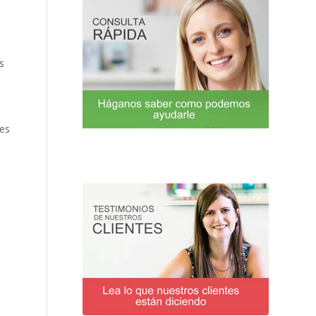
s
des