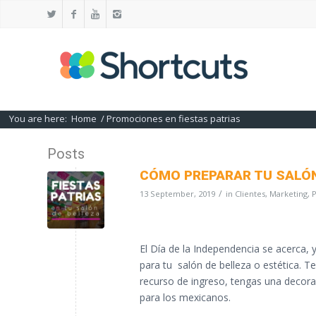
You are here:
Home
/
Promociones en fiestas patrias
Posts
CÓMO PREPARAR TU SALÓN
/
13 September, 2019
in
Clientes
,
Marketing
,
El Día de la Independencia se acerca,
para tu salón de belleza o estética. T
recurso de ingreso, tengas una decora
para los mexicanos.