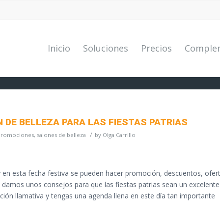
Inicio
Soluciones
Precios
Comple
 DE BELLEZA PARA LAS FIESTAS PATRIAS
/
Promociones
,
salones de belleza
by
Olga Carrillo
 y en esta fecha festiva se pueden hacer promoción, descuentos, ofer
e damos unos consejos para que las fiestas patrias sean un excelente
ción llamativa y tengas una agenda llena en este día tan importante