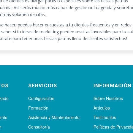
 de clientes es alargar packs o especiales sobre las fiestas patrias
 un día. Así serás mucho más capaz de gestionar la agenda y sobret
r más volumen de citas.
ue hacer, puedes hacer encuestas a tu clientes frecuentes y en redes
 saber si tu ideas de marketing pueden resultar favorables para tu sa
súrate para tener unas fiestas patrias lleno de clientes satisfechos!
TOS
SERVICIOS
INFORMACIÓN
izado
Configuración
Sobre Nosotros
Formación
Artículos
ento
Asistencia y Mantenimiento
Testimonios
n
Consultoría
Políticas de Privacid