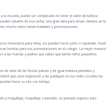
a la escuela, puede ser complicado no tener el salón de belleza
 pueden salvarte de esa racha. Una gran idea para atraer clientes en la
es; mucho niños tienen bailables y presentaciones.
picos mexicanos para niñas, los puedes hacer junto o separado. Pue
luzcan bonitas para sus presentaciones en el colegio. La mejor manera
s a las mamás y padres que sabes que tienen niños pequeños.
s de uñas de las fiestas patrias y de igual manera peinados y
tante que uses inspiración y las publiques en tus redes sociales las
puedan hacer su cita con tiempo.
o y maquillaje, maquillaje o peinado, un peinado express esto
.