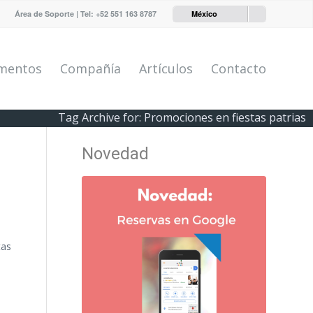
Área de Soporte
| Tel:
+52 551 163 8787
México
mentos
Compañía
Artículos
Contacto
Tag Archive for: Promociones en fiestas patrias
Novedad
tas