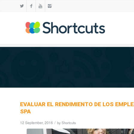
EVALUAR EL RENDIMIENTO DE LOS EMPLE
SPA
12 September, 2016
/
by
Shortcuts