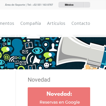
Área de Soporte
| Tel:
+52 551 163 8787
México
mentos
Compañía
Artículos
Contacto
Novedad