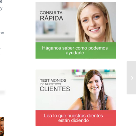
se
 y
con
,
.