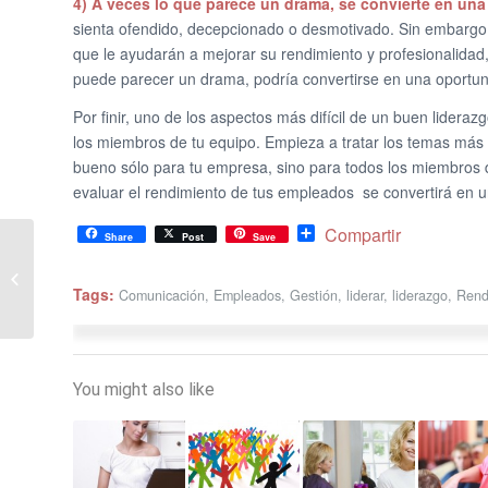
4) A veces lo que parece un drama, se convierte en un
sienta ofendido, decepcionado o desmotivado. Sin embargo, si
que le ayudarán a mejorar su rendimiento y profesionalidad, 
puede parecer un drama, podría convertirse en una oportunid
Por finir, uno de los aspectos más difícil de un buen lideraz
los miembros de tu equipo. Empieza a tratar los temas más 
bueno sólo para tu empresa, sino para todos los miembros 
evaluar el rendimiento de tus empleados se convertirá en un
Share
Compartir
Share
Post
Save
Cómo superar el
miedo al cambio en tu
salón de belleza, o
Tags:
Comunicación
,
Empleados
,
Gestión
,
liderar
,
liderazgo
,
Rend
spa
You might also like