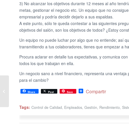
3) No alcanzar los objetivos durante 12 meses al año tendría
metas, gestionar el negocio etc. Un equipo que no consigue 
empresarial y podría decidir dejarlo a sus espaldas.
A este punto, sólo te queda contestar a las siguientes preg
objetivos del salón, son los objetivos de todos? ¿Estoy co
Un equipo no puede luchar por algo que no entiende; así que,
transmitiendo a tus colaboradores, tienes que empezar a hac
Procura aclarar en detalle tus expectativas, y comunica co
todos los que trabajan en ella.
Un negocio sano a nivel financiero, representa una ventaja 
para el cambio?
Cómo tratar a los
Share
Compartir
clientes difíciles en tu
Share
Post
Save
salón, o spa
Tags:
Control de Calidad
,
Empleados
,
Gestión
,
Rendimiento
,
Sis