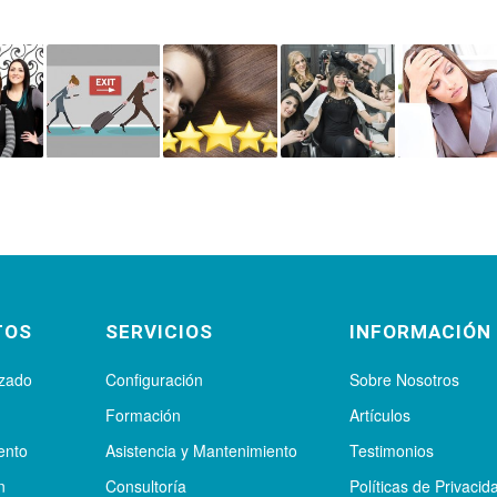
TOS
SERVICIOS
INFORMACIÓN
izado
Configuración
Sobre Nosotros
Formación
Artículos
ento
Asistencia y Mantenimiento
Testimonios
n
Consultoría
Políticas de Privacid