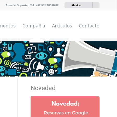
Área de Soporte
| Tel:
+52 551 163 8787
México
mentos
Compañía
Artículos
Contacto
Novedad