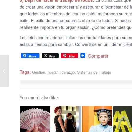
5) Dejar de hacer el trabajo de todos:
La última cosa que t
de crear una visión empresarial y asegurar el bienestar de
que todos los miembros del equipo estén mejorando su rend
éxito. El éxito de una persona es el éxito de todos. Si hace
realmente importa en tu organización. ¿Cómo pretendes qu
Los jefes controladores limitan las oportunidades para su eq
estás a tiempo para cambiar. Convertirse en un líder eficie
Share
Compartir
Share
Post
Save
Cómo alcanzar la
excelencia en tu salón
Tags:
Gestión
,
liderar
,
liderazgo
,
Sistemas de Trabajo
de belleza, o spa
You might also like