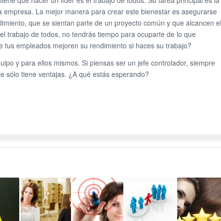
iene que hacer un líder es el trabajo de todos. Su tarea principal es la
 la empresa. La mejor manera para crear este bienestar es asegurarse
imiento, que se sientan parte de un proyecto común y que alcancen e
s el trabajo de todos, no tendrás tiempo para ocuparte de lo que
e tus empleados mejoren su rendimiento si haces su trabajo?
uipo y para ellos mismos. Si piensas ser un jefe controlador, siempre
nte sólo tiene ventajas. ¿A qué estás esperando?