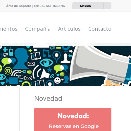
Área de Soporte
| Tel:
+52 551 163 8787
México
mentos
Compañía
Artículos
Contacto
Novedad