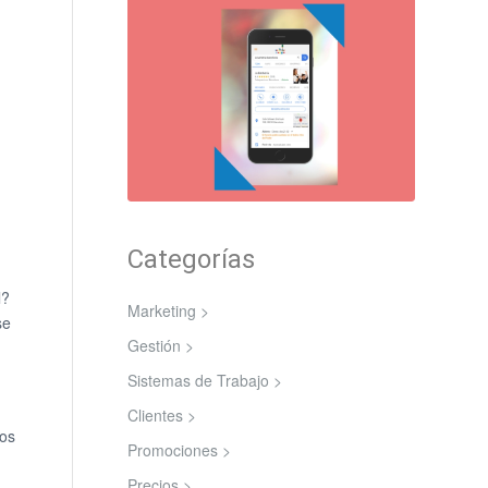
Categorías
l?
Marketing >
se
Gestión >
Sistemas de Trabajo >
Clientes >
pos
Promociones >
Precios >