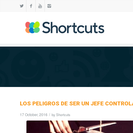
LOS PELIGROS DE SER UN JEFE CONTRO
17 October, 2016
/
by
Shortcuts