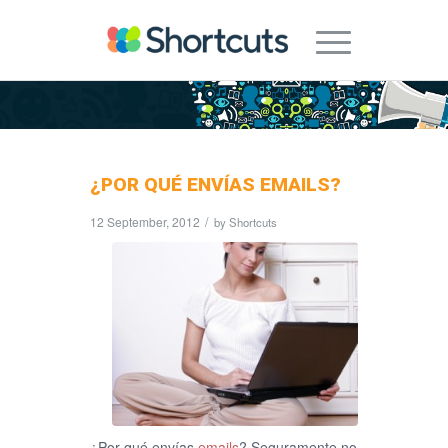
¿POR QUÉ ENVÍAS EMAILS?
12 September, 2012
/
by
Shortcuts
¿Por qué envías
emails
? Seguramente no