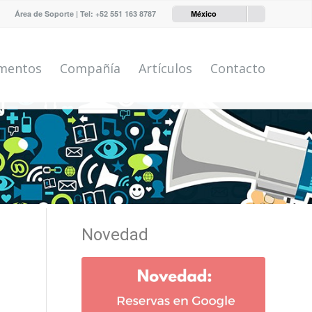
Área de Soporte
| Tel:
+52 551 163 8787
México
mentos
Compañía
Artículos
Contacto
Novedad