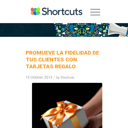
PROMUEVE LA FIDELIDAD DE
TUS CLIENTES CON
TARJETAS REGALO
15 October, 2013
/
by
Shortcuts