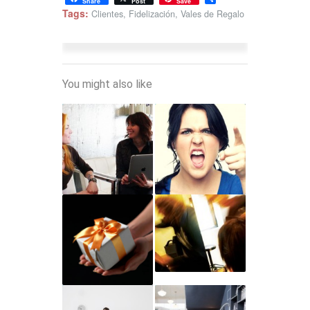
Share
Post
Save
Tags:
Clientes
,
Fidelización
,
Vales de Regalo
You might also like